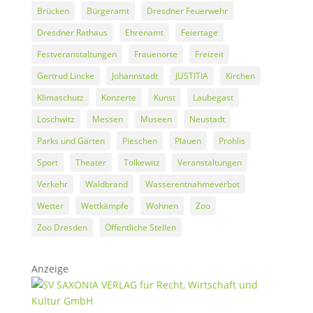
Brücken
Bürgeramt
Dresdner Feuerwehr
Dresdner Rathaus
Ehrenamt
Feiertage
Festveranstaltungen
Frauenorte
Freizeit
Gertrud Lincke
Johannstadt
JUSTITIA
Kirchen
Klimaschutz
Konzerte
Kunst
Laubegast
Loschwitz
Messen
Museen
Neustadt
Parks und Gärten
Pieschen
Plauen
Prohlis
Sport
Theater
Tolkewitz
Veranstaltungen
Verkehr
Waldbrand
Wasserentnahmeverbot
Wetter
Wettkämpfe
Wohnen
Zoo
Zoo Dresden
Öffentliche Stellen
Anzeige