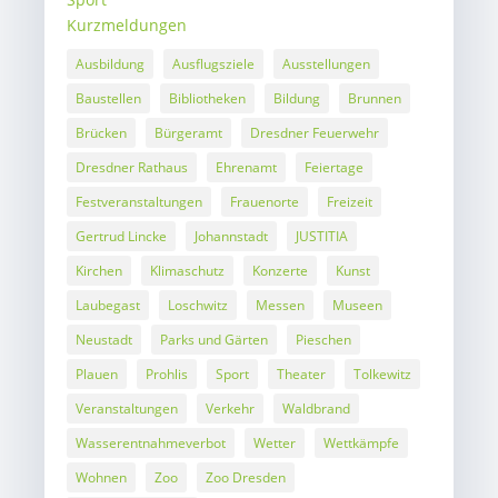
Kurzmeldungen
Ausbildung
Ausflugsziele
Ausstellungen
Baustellen
Bibliotheken
Bildung
Brunnen
Brücken
Bürgeramt
Dresdner Feuerwehr
Dresdner Rathaus
Ehrenamt
Feiertage
Festveranstaltungen
Frauenorte
Freizeit
Gertrud Lincke
Johannstadt
JUSTITIA
Kirchen
Klimaschutz
Konzerte
Kunst
Laubegast
Loschwitz
Messen
Museen
Neustadt
Parks und Gärten
Pieschen
Plauen
Prohlis
Sport
Theater
Tolkewitz
Veranstaltungen
Verkehr
Waldbrand
Wasserentnahmeverbot
Wetter
Wettkämpfe
Wohnen
Zoo
Zoo Dresden