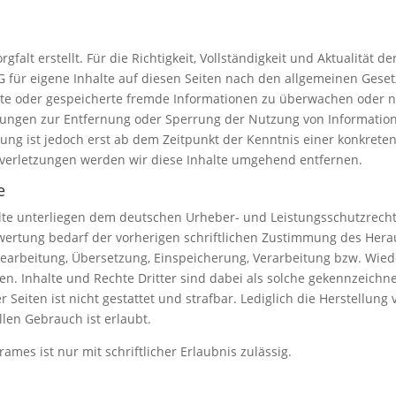
gfalt erstellt. Für die Richtigkeit, Vollständigkeit und Aktualität 
für eigene Inhalte auf diesen Seiten nach den allgemeinen Geset
ttelte oder gespeicherte fremde Informationen zu überwachen oder 
chtungen zur Entfernung oder Sperrung der Nutzung von Informati
ung ist jedoch erst ab dem Zeitpunkt der Kenntnis einer konkrete
erletzungen werden wir diese Inhalte umgehend entfernen.
e
halte unterliegen dem deutschen Urheber- und Leistungsschutzrec
wertung bedarf der vorherigen schriftlichen Zustimmung des Hera
, Bearbeitung, Übersetzung, Einspeicherung, Verarbeitung bzw. Wi
. Inhalte und Rechte Dritter sind dabei als solche gekennzeichnet
r Seiten ist nicht gestattet und strafbar. Lediglich die Herstellu
len Gebrauch ist erlaubt.
ames ist nur mit schriftlicher Erlaubnis zulässig.