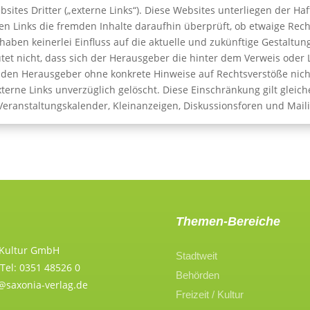
ites Dritter („externe Links“). Diese Websites unterliegen der Ha
en Links die fremden Inhalte daraufhin überprüft, ob etwaige Rec
haben keinerlei Einfluss auf die aktuelle und zukünftige Gestaltun
tet nicht, dass sich der Herausgeber die hinter dem Verweis oder 
ür den Herausgeber ohne konkrete Hinweise auf Rechtsverstöße nic
terne Links unverzüglich gelöscht. Diese Einschränkung gilt glei
eranstaltungskalender, Kleinanzeigen, Diskussionsforen und Maili
Themen-Bereiche
 Kultur GmbH
Stadtweit
Tel: 0351 48526 0
Behörden
n@saxonia-verlag.de
Freizeit / Kultur