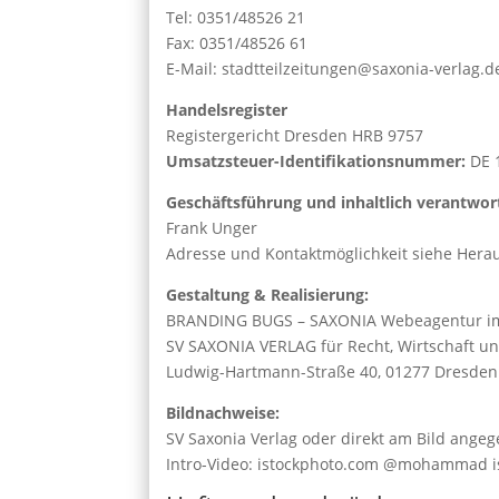
Tel: 0351/48526 21
Fax: 0351/48526 61
E-Mail: stadtteilzeitungen@saxonia-verlag.d
Handelsregister
Registergericht Dresden HRB 9757
Umsatzsteuer-Identifikationsnummer:
DE 1
Geschäftsführung und inhaltlich verantwort
Frank Unger
Adresse und Kontaktmöglichkeit siehe Hera
Gestaltung & Realisierung:
BRANDING BUGS – SAXONIA Webeagentur i
SV SAXONIA VERLAG für Recht, Wirtschaft u
Ludwig-Hartmann-Straße 40, 01277 Dresden
Bildnachweise:
SV Saxonia Verlag oder direkt am Bild ange
Intro-Video: istockphoto.com @mohammad i