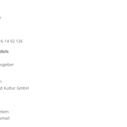
e
6 14 02 126
lich:
usgeber
m
nd Kultur GmbH
geben
smail