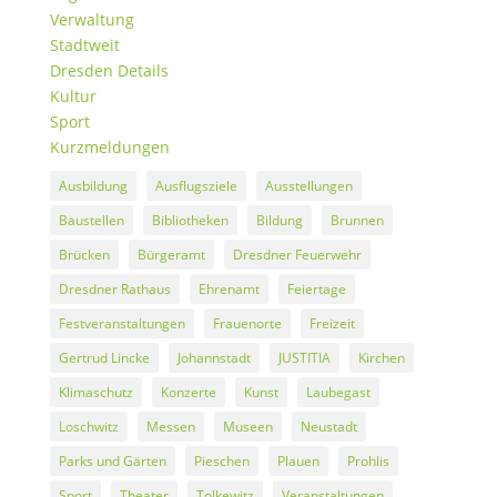
Verwaltung
Stadtweit
Dresden Details
Kultur
Sport
Kurzmeldungen
Ausbildung
Ausflugsziele
Ausstellungen
Baustellen
Bibliotheken
Bildung
Brunnen
Brücken
Bürgeramt
Dresdner Feuerwehr
Dresdner Rathaus
Ehrenamt
Feiertage
Festveranstaltungen
Frauenorte
Freizeit
Gertrud Lincke
Johannstadt
JUSTITIA
Kirchen
Klimaschutz
Konzerte
Kunst
Laubegast
Loschwitz
Messen
Museen
Neustadt
Parks und Gärten
Pieschen
Plauen
Prohlis
Sport
Theater
Tolkewitz
Veranstaltungen