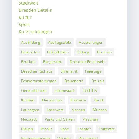
Stadtweit
Dresden Details
Kultur
Sport
Kurzmeldungen
Ausbildung
Ausflugsziele
Ausstellungen
Baustellen
Bibliotheken
Bildung
Brunnen
Brücken
Bürgeramt
Dresdner Feuerwehr
Dresdner Rathaus
Ehrenamt
Feiertage
Festveranstaltungen
Frauenorte
Freizeit
Gertrud Lincke
Johannstadt
JUSTITIA
Kirchen
Klimaschutz
Konzerte
Kunst
Laubegast
Loschwitz
Messen
Museen
Neustadt
Parks und Gärten
Pieschen
Plauen
Prohlis
Sport
Theater
Tolkewitz
Veranstaltungen
Verkehr
Waldbrand