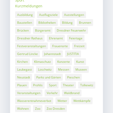
Sport
Kurzmeldungen
Ausbildung
Ausflugsziele
Ausstellungen
Baustellen
Bibliotheken
Bildung
Brunnen
Brücken
Bürgeramt
Dresdner Feuerwehr
Dresdner Rathaus
Ehrenamt
Feiertage
Festveranstaltungen
Frauenorte
Freizeit
Gertrud Lincke
Johannstadt
JUSTITIA
Kirchen
Klimaschutz
Konzerte
Kunst
Laubegast
Loschwitz
Messen
Museen
Neustadt
Parks und Gärten
Pieschen
Plauen
Prohlis
Sport
Theater
Tolkewitz
Veranstaltungen
Verkehr
Waldbrand
Wasserentnahmeverbot
Wetter
Wettkämpfe
Wohnen
Zoo
Zoo Dresden