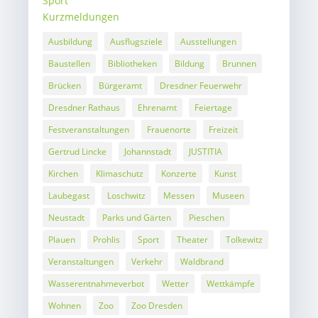
Sport
Kurzmeldungen
Ausbildung
Ausflugsziele
Ausstellungen
Baustellen
Bibliotheken
Bildung
Brunnen
Brücken
Bürgeramt
Dresdner Feuerwehr
Dresdner Rathaus
Ehrenamt
Feiertage
Festveranstaltungen
Frauenorte
Freizeit
Gertrud Lincke
Johannstadt
JUSTITIA
Kirchen
Klimaschutz
Konzerte
Kunst
Laubegast
Loschwitz
Messen
Museen
Neustadt
Parks und Gärten
Pieschen
Plauen
Prohlis
Sport
Theater
Tolkewitz
Veranstaltungen
Verkehr
Waldbrand
Wasserentnahmeverbot
Wetter
Wettkämpfe
Wohnen
Zoo
Zoo Dresden