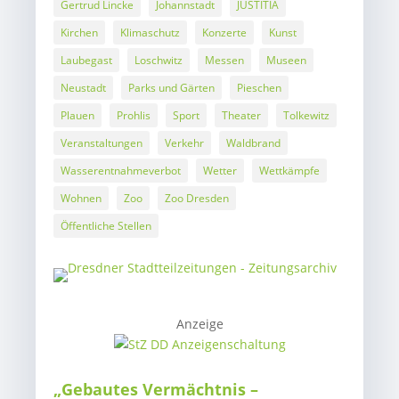
Gertrud Lincke
Johannstadt
JUSTITIA
Kirchen
Klimaschutz
Konzerte
Kunst
Laubegast
Loschwitz
Messen
Museen
Neustadt
Parks und Gärten
Pieschen
Plauen
Prohlis
Sport
Theater
Tolkewitz
Veranstaltungen
Verkehr
Waldbrand
Wasserentnahmeverbot
Wetter
Wettkämpfe
Wohnen
Zoo
Zoo Dresden
Öffentliche Stellen
Anzeige
„Gebautes Vermächtnis –