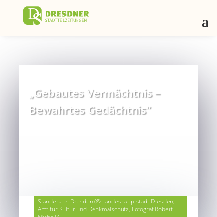
„Gebautes Vermächtnis –
Bewahrtes Gedächtnis“
Ständehaus Dresden (© Landeshauptstadt Dresden,
Amt für Kultur und Denkmalschutz, Fotograf Robert
Michalk)