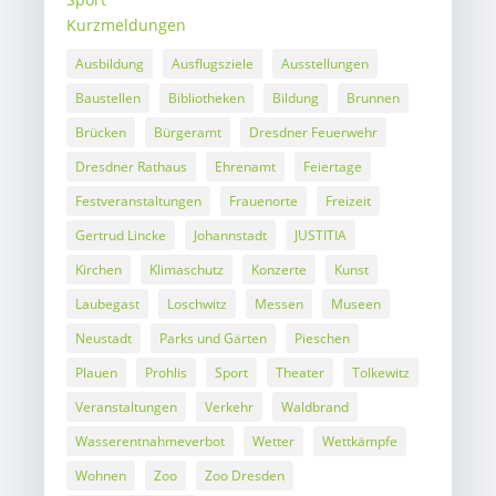
Kurzmeldungen
Ausbildung
Ausflugsziele
Ausstellungen
Baustellen
Bibliotheken
Bildung
Brunnen
Brücken
Bürgeramt
Dresdner Feuerwehr
Dresdner Rathaus
Ehrenamt
Feiertage
Festveranstaltungen
Frauenorte
Freizeit
Gertrud Lincke
Johannstadt
JUSTITIA
Kirchen
Klimaschutz
Konzerte
Kunst
Laubegast
Loschwitz
Messen
Museen
Neustadt
Parks und Gärten
Pieschen
Plauen
Prohlis
Sport
Theater
Tolkewitz
Veranstaltungen
Verkehr
Waldbrand
Wasserentnahmeverbot
Wetter
Wettkämpfe
Wohnen
Zoo
Zoo Dresden