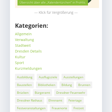
Übersicht über alle „Kalendertürchen“ in Prohlis.
— Klick für Vergrößerung —
Kategorien:
Allgemein
Verwaltung
Stadtweit
Dresden Details
Kultur
Sport
Kurzmeldungen
Ausbildung
Ausflugsziele
Ausstellungen
Baustellen
Bibliotheken
Bildung
Brunnen
Brücken
Bürgeramt
Dresdner Feuerwehr
Dresdner Rathaus
Ehrenamt
Feiertage
Festveranstaltungen
Frauenorte
Freizeit