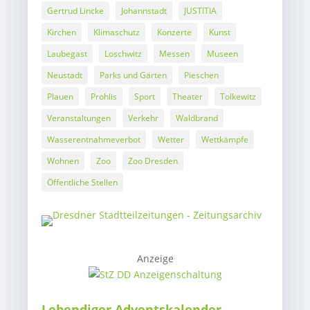
Gertrud Lincke
Johannstadt
JUSTITIA
Kirchen
Klimaschutz
Konzerte
Kunst
Laubegast
Loschwitz
Messen
Museen
Neustadt
Parks und Gärten
Pieschen
Plauen
Prohlis
Sport
Theater
Tolkewitz
Veranstaltungen
Verkehr
Waldbrand
Wasserentnahmeverbot
Wetter
Wettkämpfe
Wohnen
Zoo
Zoo Dresden
Öffentliche Stellen
Anzeige
Lebendiger Adventskalender