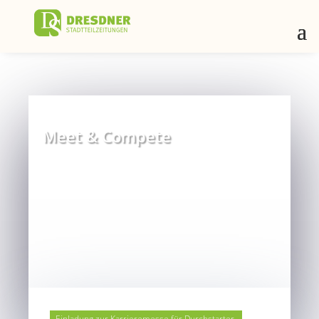
Meet & Compete
Einladung zur Karrieremesse für Durchstarter.