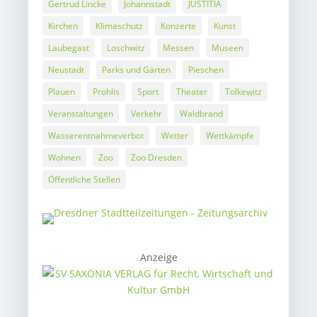
Gertrud Lincke
Johannstadt
JUSTITIA
Kirchen
Klimaschutz
Konzerte
Kunst
Laubegast
Loschwitz
Messen
Museen
Neustadt
Parks und Gärten
Pieschen
Plauen
Prohlis
Sport
Theater
Tolkewitz
Veranstaltungen
Verkehr
Waldbrand
Wasserentnahmeverbot
Wetter
Wettkämpfe
Wohnen
Zoo
Zoo Dresden
Öffentliche Stellen
Anzeige