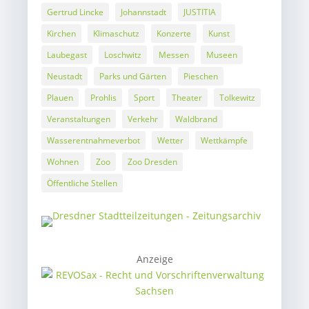
Gertrud Lincke
Johannstadt
JUSTITIA
Kirchen
Klimaschutz
Konzerte
Kunst
Laubegast
Loschwitz
Messen
Museen
Neustadt
Parks und Gärten
Pieschen
Plauen
Prohlis
Sport
Theater
Tolkewitz
Veranstaltungen
Verkehr
Waldbrand
Wasserentnahmeverbot
Wetter
Wettkämpfe
Wohnen
Zoo
Zoo Dresden
Öffentliche Stellen
Anzeige