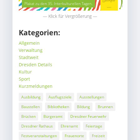
Plakat zu den 35. Interkulturellen Tagen.
— Klick für Vergrößerung —
Kategorien:
Allgemein
Verwaltung
Stadtweit
Dresden Details
Kultur
Sport
Kurzmeldungen
Ausbildung
Ausflugsziele
Ausstellungen
Baustellen
Bibliotheken
Bildung
Brunnen
Brücken
Bürgeramt
Dresdner Feuerwehr
Dresdner Rathaus
Ehrenamt
Feiertage
Festveranstaltungen
Frauenorte
Freizeit