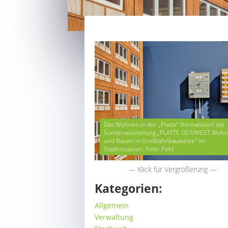
Das Wohnen in der „Platte“ thematisiert die
Sonderausstellung „PLATTE OST/WEST Woh
und Bauen in Großtafelbauweise“ im
Stadtmuseum. Foto: Pohl
— Klick für Vergrößerung —
Kategorien:
Allgemein
Verwaltung