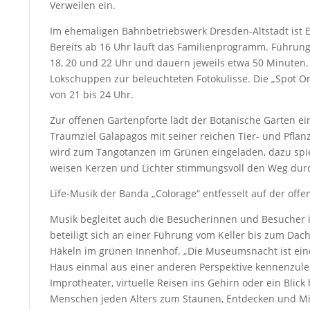
Verweilen ein.
Im ehemaligen Bahnbetriebswerk Dresden-Altstadt ist 
Bereits ab 16 Uhr läuft das Familienprogramm. Führun
18, 20 und 22 Uhr und dauern jeweils etwa 50 Minuten.
Lokschuppen zur beleuchteten Fotokulisse. Die „Spot On
von 21 bis 24 Uhr.
Zur offenen Gartenpforte lädt der Botanische Garten ein
Traumziel Galapagos mit seiner reichen Tier- und Pfla
wird zum Tangotanzen im Grünen eingeladen, dazu spiel
weisen Kerzen und Lichter stimmungsvoll den Weg durc
Life-Musik der Banda „Colorage“ entfesselt auf der off
Musik begleitet auch die Besucherinnen und Besuche
beteiligt sich an einer Führung vom Keller bis zum Dac
Häkeln im grünen Innenhof. „Die Museumsnacht ist ein
Haus einmal aus einer anderen Perspektive kennenzule
Improtheater, virtuelle Reisen ins Gehirn oder ein Blick
Menschen jeden Alters zum Staunen, Entdecken und Mit