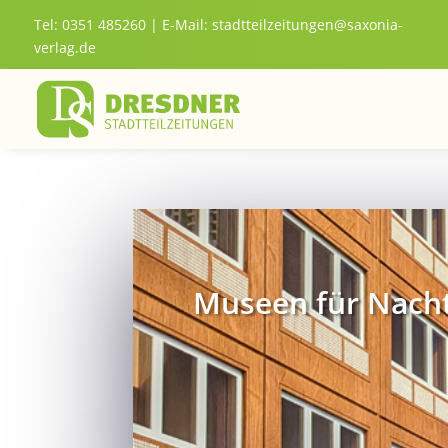
Tel: 0351 485260 | E-Mail:
stadtteilzeitungen@saxonia-
verlag.de
Museen für Nach