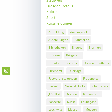
Stadtweit
Dresden Details
Kultur
Sport
Kurzmeldungen
Ausbildung
Ausflugsziele
Ausstellungen
Baustellen
Bibliotheken
Bildung
Brunnen
Brücken
Bürgeramt
Dresdner Feuerwehr
Dresdner Rathaus
Ehrenamt
Feiertage
Festveranstaltungen
Frauenorte
Freizeit
Gertrud Lincke
Johannstadt
JUSTITIA
Kirchen
Klimaschutz
Konzerte
Kunst
Laubegast
Loschwitz
Messen
Museen