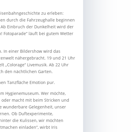
Eisenbahngeschichte zu erleben:
gen durch die Fahrzeughalle beginnen
 Ab Einbruch der Dunkelheit wird der
! Fotoparade“ läuft bei gutem Wetter
. In einer Bildershow wird das
nzenwelt nähergebracht. 19 und 21 Uhr
t „Colorage“ Livemusik. Ab 22 Uhr
h den nächtlichen Garten.
enen Tanzfläche Emotion pur.
r im Hygienemuseum. Wer möchte,
h oder macht mit beim Stricken und
e wunderbare Gelegenheit, unser
rnen. Ob Duftexperimente,
 hinter die Kulissen, wir möchten
machen einladen“, wirbt Iris