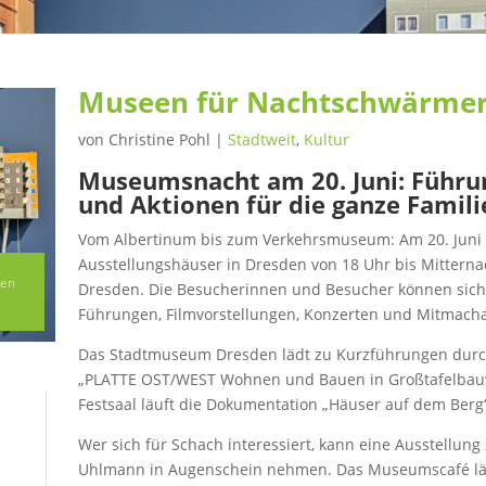
Museen für Nachtschwärme
von
Christine Pohl
|
Stadtweit
,
Kultur
Museumsnacht am 20. Juni: Führun
und Aktionen für die ganze Famili
Vom Albertinum bis zum Verkehrsmuseum: Am 20. Juni
Ausstellungshäuser in Dresden von 18 Uhr bis Mittern
nen
Dresden. Die Besucherinnen und Besucher können sich 
Führungen, Filmvorstellungen, Konzerten und Mitmacha
Das Stadtmuseum Dresden lädt zu Kurzführungen durc
„PLATTE OST/WEST Wohnen und Bauen in Großtafelbauw
Festsaal läuft die Dokumentation „Häuser auf dem Berg“
Wer sich für Schach interessiert, kann eine Ausstellu
Uhlmann in Augenschein nehmen. Das Museumscafé läd