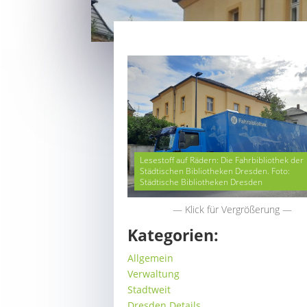
Lesestoff auf Rädern: Die Fahrbibliothek der
Städtischen Bibliotheken Dresden. Foto:
Städtische Bibliotheken Dresden
— Klick für Vergrößerung —
Kategorien:
Allgemein
Verwaltung
Stadtweit
Dresden Details