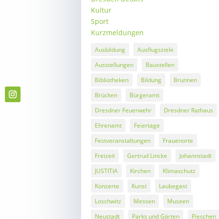
Kultur
Sport
Kurzmeldungen
Ausbildung
Ausflugsziele
Ausstellungen
Baustellen
Bibliotheken
Bildung
Brunnen
Brücken
Bürgeramt
Dresdner Feuerwehr
Dresdner Rathaus
Ehrenamt
Feiertage
Festveranstaltungen
Frauenorte
Freizeit
Gertrud Lincke
Johannstadt
JUSTITIA
Kirchen
Klimaschutz
Konzerte
Kunst
Laubegast
Loschwitz
Messen
Museen
Neustadt
Parks und Gärten
Pieschen