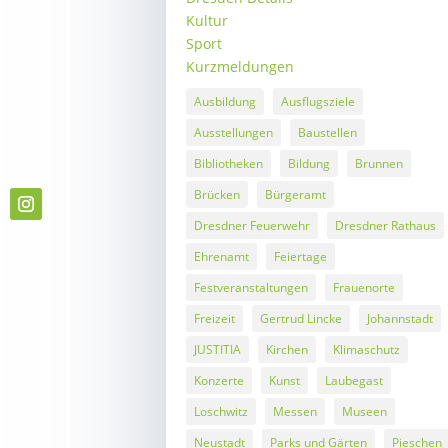
Kultur
Sport
Kurzmeldungen
Ausbildung
Ausflugsziele
Ausstellungen
Baustellen
Bibliotheken
Bildung
Brunnen
Brücken
Bürgeramt
Dresdner Feuerwehr
Dresdner Rathaus
Ehrenamt
Feiertage
Festveranstaltungen
Frauenorte
Freizeit
Gertrud Lincke
Johannstadt
JUSTITIA
Kirchen
Klimaschutz
Konzerte
Kunst
Laubegast
Loschwitz
Messen
Museen
Neustadt
Parks und Gärten
Pieschen