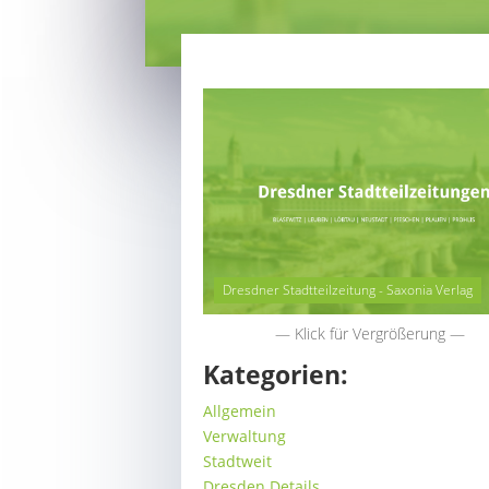
Dresdner Stadtteilzeitung - Saxonia Verlag
— Klick für Vergrößerung —
Kategorien:
Allgemein
Verwaltung
Stadtweit
Dresden Details