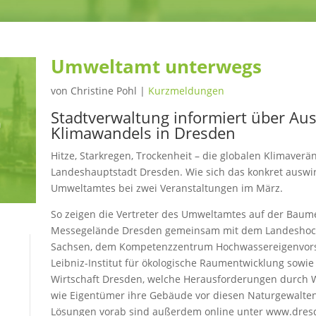
Umweltamt unterwegs
von
Christine Pohl
|
Kurzmeldungen
Stadtverwaltung informiert über Au
Klimawandels in Dresden
Hitze, Starkregen, Trockenheit – die globalen Klimaver
Landeshauptstadt Dresden. Wie sich das konkret auswir
Umweltamtes bei zwei Veranstaltungen im März.
So zeigen die Vertreter des Umweltamtes auf der Baum
Messegelände Dresden gemeinsam mit dem Landeshoch
Sachsen, dem Kompetenzzentrum Hochwassereigenvorso
Leibniz-Institut für ökologische Raumentwicklung sowi
Wirtschaft Dresden, welche Herausforderungen durch
wie Eigentümer ihre Gebäude vor diesen Naturgewalte
Lösungen vorab sind außerdem online unter www.dresde