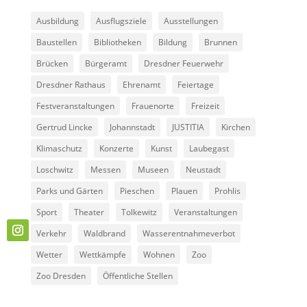
Ausbildung
Ausflugsziele
Ausstellungen
Baustellen
Bibliotheken
Bildung
Brunnen
Brücken
Bürgeramt
Dresdner Feuerwehr
Dresdner Rathaus
Ehrenamt
Feiertage
Festveranstaltungen
Frauenorte
Freizeit
Gertrud Lincke
Johannstadt
JUSTITIA
Kirchen
Klimaschutz
Konzerte
Kunst
Laubegast
Loschwitz
Messen
Museen
Neustadt
Parks und Gärten
Pieschen
Plauen
Prohlis
Sport
Theater
Tolkewitz
Veranstaltungen
Verkehr
Waldbrand
Wasserentnahmeverbot
Wetter
Wettkämpfe
Wohnen
Zoo
Zoo Dresden
Öffentliche Stellen