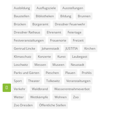
Ausbildung
Ausflugsziele
Ausstellungen
Baustellen
Bibliotheken
Bildung
Brunnen
Brücken
Bürgeramt
Dresdner Feuerwehr
Dresdner Rathaus
Ehrenamt
Feiertage
Festveranstaltungen
Frauenorte
Freizeit
Gertrud Lincke
Johannstadt
JUSTITIA
Kirchen
Klimaschutz
Konzerte
Kunst
Laubegast
Loschwitz
Messen
Museen
Neustadt
Parks und Gärten
Pieschen
Plauen
Prohlis
Sport
Theater
Tolkewitz
Veranstaltungen
Verkehr
Waldbrand
Wasserentnahmeverbot
Wetter
Wettkämpfe
Wohnen
Zoo
Zoo Dresden
Öffentliche Stellen