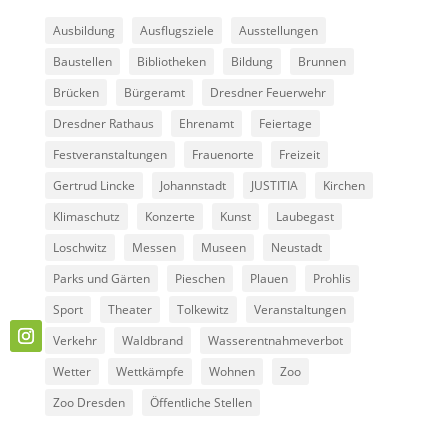
Ausbildung
Ausflugsziele
Ausstellungen
Baustellen
Bibliotheken
Bildung
Brunnen
Brücken
Bürgeramt
Dresdner Feuerwehr
Dresdner Rathaus
Ehrenamt
Feiertage
Festveranstaltungen
Frauenorte
Freizeit
Gertrud Lincke
Johannstadt
JUSTITIA
Kirchen
Klimaschutz
Konzerte
Kunst
Laubegast
Loschwitz
Messen
Museen
Neustadt
Parks und Gärten
Pieschen
Plauen
Prohlis
Sport
Theater
Tolkewitz
Veranstaltungen
Verkehr
Waldbrand
Wasserentnahmeverbot
Wetter
Wettkämpfe
Wohnen
Zoo
Zoo Dresden
Öffentliche Stellen