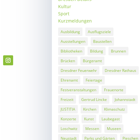
Kultur
Sport
Kurzmeldungen
Ausbildung
Ausflugsziele
Ausstellungen
Baustellen
Bibliotheken
Bildung
Brunnen
Brücken
Bürgeramt
Dresdner Feuerwehr
Dresdner Rathaus
Ehrenamt
Feiertage
Festveranstaltungen
Frauenorte
Freizeit
Gertrud Lincke
Johannstadt
JUSTITIA
Kirchen
Klimaschutz
Konzerte
Kunst
Laubegast
Loschwitz
Messen
Museen
Neustadt
Parks und Gärten
Pieschen