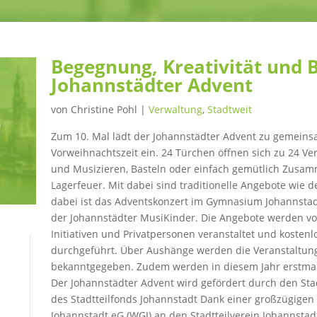
Begegnung, Kreativität und B
Johannstädter Advent
von
Christine Pohl
|
Verwaltung
,
Stadtweit
Zum 10. Mal lädt der Johannstädter Advent zu gemein
Vorweihnachtszeit ein. 24 Türchen öffnen sich zu 24 Ve
und Musizieren, Basteln oder einfach gemütlich Zusam
Lagerfeuer. Mit dabei sind traditionelle Angebote wie d
dabei ist das Adventskonzert im Gymnasium Johannstad
der Johannstädter MusiKinder. Die Angebote werden vo
Initiativen und Privatpersonen veranstaltet und kosten
durchgeführt. Über Aushänge werden die Veranstaltun
bekanntgegeben. Zudem werden in diesem Jahr erstmals 2
Der Johannstädter Advent wird gefördert durch den Stadt
des Stadtteilfonds Johannstadt Dank einer großzügig
Johannstadt eG (WGJ) an den Stadtteilverein Johannstadt 