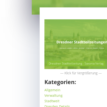
Dresdner Stadtteilzeitung - Saxonia Verlag
— Klick für Vergrößerung —
Kategorien:
Allgemein
Verwaltung
Stadtweit
Dresden Details