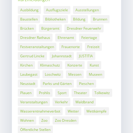
Ausbildung
Ausflugsziele
Ausstellungen
Baustellen
Bibliotheken
Bildung
Brunnen
Brücken
Bürgeramt
Dresdner Feuerwehr
Dresdner Rathaus
Ehrenamt
Feiertage
Festveranstaltungen
Frauenorte
Freizeit
Gertrud Lincke
Johannstadt
JUSTITIA
Kirchen
Klimaschutz
Konzerte
Kunst
Laubegast
Loschwitz
Messen
Museen
Neustadt
Parks und Gärten
Pieschen
Plauen
Prohlis
Sport
Theater
Tolkewitz
Veranstaltungen
Verkehr
Waldbrand
Wasserentnahmeverbot
Wetter
Wettkämpfe
Wohnen
Zoo
Zoo Dresden
Öffentliche Stellen