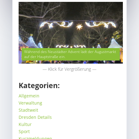
Während des Neustädter Advent lädt der Augustmarkt
auf der Hauptstraße ein.
— Klick für Vergrößerung —
Kategorien:
Allgemein
Verwaltung
Stadtweit
Dresden Details
Kultur
Sport
Kurzmeldungen