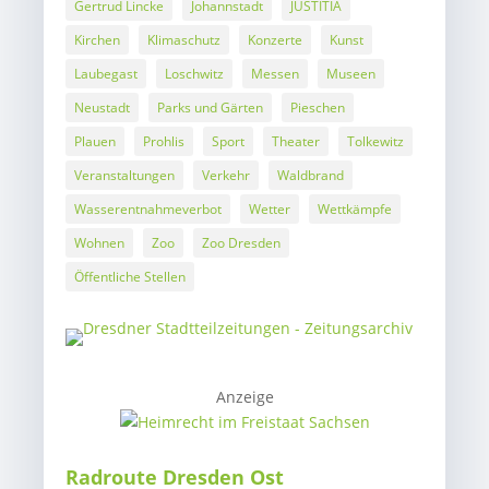
Gertrud Lincke
Johannstadt
JUSTITIA
Kirchen
Klimaschutz
Konzerte
Kunst
Laubegast
Loschwitz
Messen
Museen
Neustadt
Parks und Gärten
Pieschen
Plauen
Prohlis
Sport
Theater
Tolkewitz
Veranstaltungen
Verkehr
Waldbrand
Wasserentnahmeverbot
Wetter
Wettkämpfe
Wohnen
Zoo
Zoo Dresden
Öffentliche Stellen
Anzeige
Radroute Dresden Ost